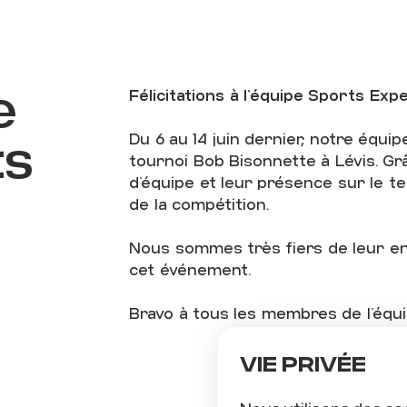
À
NOTR
ÉQUIPE
SPORT
e
Félicitations à l’équipe Sports Expe
EXPERTS
AU
ts
Du 6 au 14 juin dernier, notre équip
TOURNOI
BOB
tournoi Bob Bisonnette à Lévis. Gr
d’équipe et leur présence sur le te
de la compétition.
BISONNETTE
!
Nous sommes très fiers de leur en
cet événement.
Bravo à tous les membres de l’équi
Vie privée
v de Germain-des-Prés