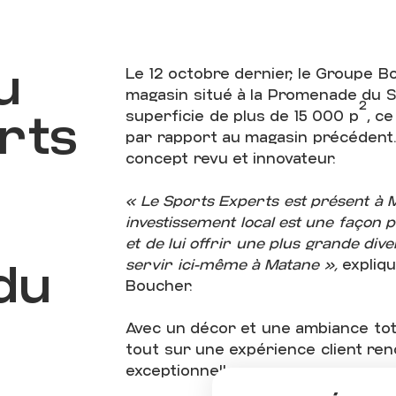
OUVERTURE
D
OUVEAU
SPOR
u
Le 12 octobre dernier, le Groupe 
magasin situé à la Promenade du S
2
EXPERTS
DE
rts
superficie de plus de 15 000 p
, c
par rapport au magasin précédent. 
concept revu et innovateur.
MATANE
À
LA
« Le Sports Experts est présent à M
PROMENADE
D
investissement local est une façon 
et de lui offrir une plus grande div
ST-LAURENT
du
servir ici-même à Matane »,
expliqu
Boucher.
Avec un décor et une ambiance to
tout sur une expérience client ren
exceptionnelle.