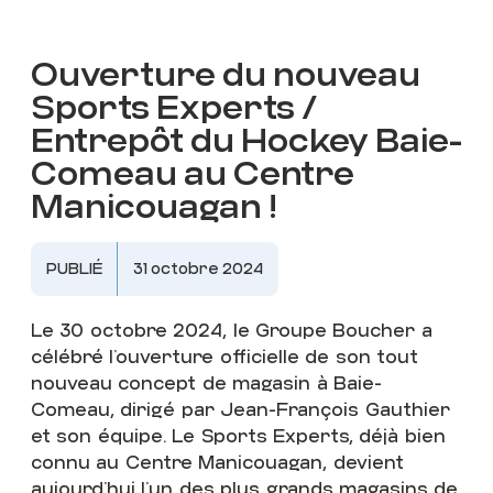
Ouverture du nouveau
Sports Experts /
Entrepôt du Hockey Baie-
Comeau au Centre
Manicouagan !
PUBLIÉ
31 octobre 2024
Le 30 octobre 2024, le Groupe Boucher a
célébré l’ouverture officielle de son tout
OUVERTURE
DU
nouveau concept de magasin à Baie-
Comeau, dirigé par Jean-François Gauthier
NOUVEAU
SPORTS
et son équipe. Le Sports Experts, déjà bien
EXPERTS
/
ENTREPÔT
connu au Centre Manicouagan, devient
DU
HOCKEY
aujourd’hui l’un des plus grands magasins de