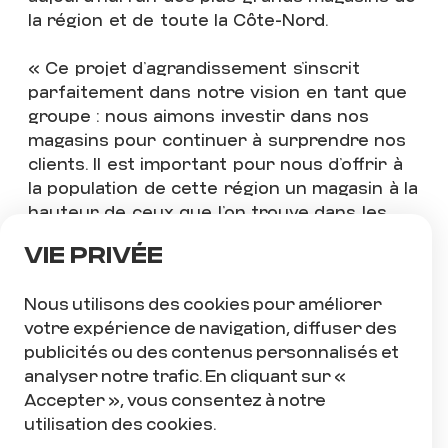
BAIE-COMEAU
AU
la région et de toute la Côte-Nord.
CENTRE
MANICOUAGAN
« Ce projet d’agrandissement s’inscrit
!
parfaitement dans notre vision en tant que
groupe : nous aimons investir dans nos
magasins pour continuer à surprendre
nos
clients. Il est important pour nous d’offrir à
la population de cette région un magasin à la
ENTREPRISE
LAURÉATE 2021 À 2025
hauteur de ceux que l’on trouve dans les
plus grandes villes. Nous souhaitons enrichir
Vie privée
continuellement notre offre de services, afin
que les gens soient fiers de leur magasin et
1155 av de Germain-des-Prés
Nous utilisons des cookies pour améliorer
aient envie de soutenir le commerce local
Édifice Champlain, bureau 3000
votre expérience de navigation, diffuser des
en achetant dans leur propre ville » a
Québec (QC) G1V4K5
publicités ou des contenus personnalisés et
déclaré Martin Boucher, président-directeur
analyser notre trafic. En cliquant sur «
général (PDG) du Groupe Boucher Sports.
+1 418 658-1820
Accepter », vous consentez à notre
utilisation des cookies.
Avec un décor et un circuit de magasinage