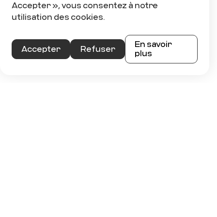
Accepter », vous consentez à notre
Directrice – Projets Spéciaux et
Partenariats
utilisation des cookies.
Manon Vaillancourt
En savoir
Accepter
Refuser
plus
418 658 1820 poste 235
mvaillancourt@groupebouchersports.com