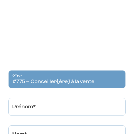
Voir
SPORTS EXPERTS
CONSEILLER(ÈRE) À LA
VENTE
DÉPARTEMENT DE
L'ÉQUIPEMENT SPORTIF
FORMULAIRE
TEMPS PLEIN
Offre*
Voir
Prénom*
SPORTS EXPERTS
CAISSIER(ÈRE)
TEMPS PLEIN