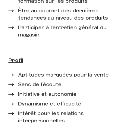
formation sur les produits
DE L'ÉQUIPEMENT
DÉPARTEMENT DE
Être au courant des dernières
L'ÉQUIPEMENT SPORTIF
tendances au niveau des produits
TEMPS PLEIN
Participer à l’entretien général du
magasin
Voir
Profil
SPORTS EXPERTS
ATMOSPHÈRE
Aptitudes marquées pour la vente
CONSEILLER(ÈRE) À LA
Sens de l’écoute
VENTE
DÉPARTEMENT DU VÊTEMENT
Initiative et autonomie
TEMPS PLEIN
Dynamisme et efficacité
Intérêt pour les relations
Voir
interpersonnelles