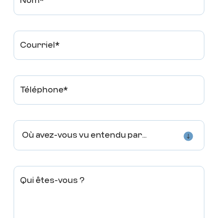
Nom*
Voir
Courriel*
SPORTS EXPERTS
CONSEILLER(ÈRE) À LA
VENTE
Téléphone*
DÉPARTEMENT DU VÊTEMENT
TEMPS PLEIN
Où avez-vous vu entendu parler de nous
Voir
Qui êtes-vous ?