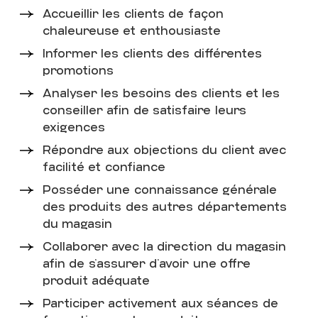
TEMPS PLEIN
Accueillir les clients de façon
chaleureuse et enthousiaste
Voir
Informer les clients des différentes
promotions
Analyser les besoins des clients et les
SPORTS EXPERTS
conseiller afin de satisfaire leurs
ATMOSPHÈRE
exigences
COMMIS À LA RÉCEPTION/
Répondre aux objections du client avec
EXPÉDITION
facilité et confiance
TEMPS PLEIN
Posséder une connaissance générale
des produits des autres départements
Voir
du magasin
Collaborer avec la direction du magasin
afin de s’assurer d’avoir une offre
SPORTS EXPERTS
produit adéquate
ATMOSPHÈRE
Participer activement aux séances de
GÉRANT(E) - DÉPARTEMENT