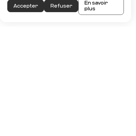
En savoir
Accepter
Refuser
plus
Voir
SPORTS EXPERTS
COMMIS À LA RÉCEPTION/
EXPÉDITION
TEMPS PARTIEL
Voir
SPORTS EXPERTS
TECHNICIEN(NE) D’ATELIER
DÉPARTEMENT DE
L'ÉQUIPEMENT SPORTIF