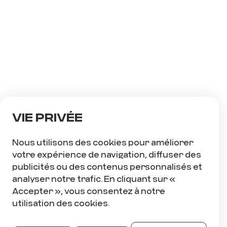
SPORTS EXPERTS
CONSEILLER(ÈRE) À LA
VENTE
DÉPARTEMENT DE
L'ÉQUIPEMENT SPORTIF
TEMPS PLEIN
Voir
Vie privée
Nous utilisons des cookies pour améliorer
MATANE
votre expérience de navigation, diffuser des
publicités ou des contenus personnalisés et
SPORTS EXPERTS
analyser notre trafic. En cliquant sur «
GÉRANT(E) - DÉPARTEMENT
Accepter », vous consentez à notre
VÊTEMENT
utilisation des cookies.
DÉPARTEMENT DU VÊTEMENT
TEMPS PLEIN