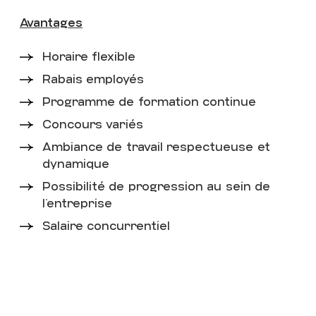
SPORTS EXPERTS
Avantages
ATMOSPHÈRE
CONSEILLER(ÈRE) À LA
Horaire flexible
VENTE
Rabais employés
DÉPARTEMENT DE LA
CHAUSSURE
Programme de formation continue
TEMPS PLEIN
Concours variés
Ambiance de travail respectueuse et
Voir
dynamique
Possibilité de progression au sein de
l’entreprise
Salaire concurrentiel
PROMENADES BEAUPORT
SPORTS EXPERTS
ATMOSPHÈRE
CONSEILLER(ÈRE) À LA
VENTE