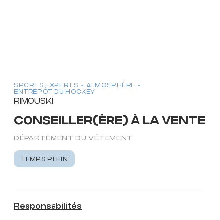
SPORTS EXPERTS
ATMOSPHÈRE
CAISSIER(ÈRE)
TEMPS PLEIN
SPORTS EXPERTS
ATMOSPHÈRE
Voir
ENTREPÔT DU HOCKEY
RIMOUSKI
CONSEILLER(ÈRE) À LA VENTE
DÉPARTEMENT DU VÊTEMENT
PLACE STE-FOY
SPORTS EXPERTS
TEMPS PLEIN
ATMOSPHÈRE
CONSEILLER(ÈRE) À LA
VENTE
DÉPARTEMENT DE
Responsabilités
L'ÉQUIPEMENT SPORTIF