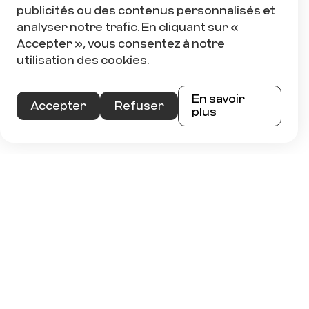
Association du Hockey mineur de
publicités ou des contenus personnalisés et
Rimouski
analyser notre trafic. En cliquant sur «
Accepter », vous consentez à notre
utilisation des cookies.
RIMOUSKI
En savoir
Accepter
Refuser
plus
Chevaliers de Lévis Midget AAA
LÉVIS
Club Amiski
RIVIÈRE-DU-LOUP