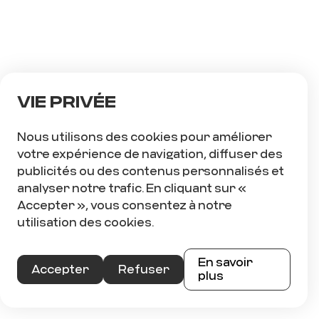
POSTES À COMBLER
Vie privée
Appeler 418-871-5150
Nous utilisons des cookies pour améliorer
Plus d’informations
3
votre expérience de navigation, diffuser des
publicités ou des contenus personnalisés et
analyser notre trafic. En cliquant sur «
Accepter », vous consentez à notre
utilisation des cookies.
En savoir
Accepter
Refuser
plus
Laurent
Centre-du-Québec
Côte-Nord